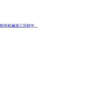
制等机械加工历程中。