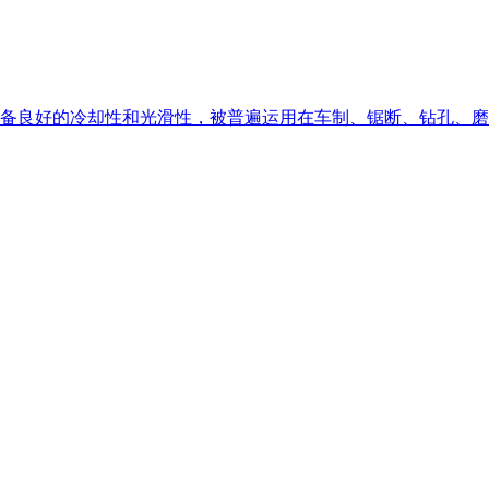
备良好的冷却性和光滑性，被普遍运用在车制、锯断、钻孔、磨