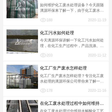
如何维护化工废水处理设备？今天跟随
漓源环保来了解一下，由于化工废水成
分复杂，污染物含量高，有毒有害物质
188
2020-11-19
多，不易...
化工污水如何处理
今天漓源环保讲解一下化工污水如何处
理，在化工生产过程中，产品洗涤、循
环水脱盐、产品分离脱水以及化工锅炉
203
2020-11-12
排水等工...
化工厂生产废水怎样处理
化工厂生产废水怎样处理？专注化工废
水处理的漓源环保公司带你来了解一
下，化工业属于我国的支柱型产业，能
178
2020-11-16
够有效促进...
在化工废水处理过程中如何维持水解酸化工艺的稳定运行
在化工废水处理过中维持水解酸化工艺