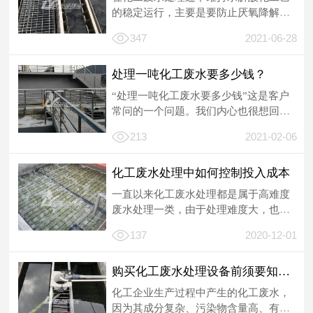
的稳定运行，主要是要防止厌氧降解发
展到产甲烷阶段。根据产酸菌和产甲烷
347
2021-06-28
菌的不同...
处理一吨化工废水要多少钱？
“处理一吨化工废水要多少钱”这是客户
常问的一个问题。我们内心也很想回答
客户这个问题，但我们在回答这个问题
213
2021-02-06
时也有...
化工废水处理中如何控制投入成本
一直以来化工废水处理都是属于高难度
废水处理一类，由于处理难度大，也就
造成处理成本相对高的局面。相信每个
137
2020-12-01
化工企业...
购买化工废水处理设备前须要知道事项
化工企业生产过程中产生的化工废水，
因为其成分复杂、污染物含量高、有毒