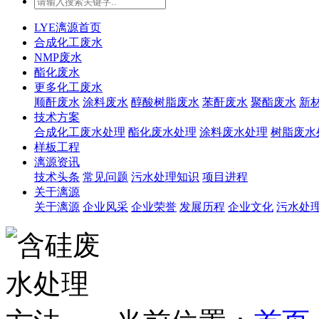
LYE漓源首页
合成化工废水
NMP废水
酯化废水
更多化工废水
顺酐废水
涂料废水
醇酸树脂废水
苯酐废水
聚酯废水
新
技术方案
合成化工废水处理
酯化废水处理
涂料废水处理
树脂废水
样板工程
漓源资讯
技术头条
常见问题
污水处理知识
项目进程
关于漓源
关于漓源
企业风采
企业荣誉
发展历程
企业文化
污水处