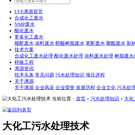
LYE漓源首页
合成化工废水
NMP废水
酯化废水
更多化工废水
顺酐废水
涂料废水
醇酸树脂废水
苯酐废水
聚酯废水
新
技术方案
合成化工废水处理
酯化废水处理
涂料废水处理
树脂废水
样板工程
漓源资讯
技术头条
常见问题
污水处理知识
项目进程
关于漓源
关于漓源
企业风采
企业荣誉
发展历程
企业文化
污水处
当前位置：
首页
»
污水处理知识
»
大化
大化工污水处理技术