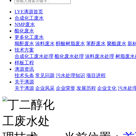
LYE漓源首页
合成化工废水
NMP废水
酯化废水
更多化工废水
顺酐废水
涂料废水
醇酸树脂废水
苯酐废水
聚酯废水
新
技术方案
合成化工废水处理
酯化废水处理
涂料废水处理
树脂废水
样板工程
漓源资讯
技术头条
常见问题
污水处理知识
项目进程
关于漓源
关于漓源
企业风采
企业荣誉
发展历程
企业文化
污水处