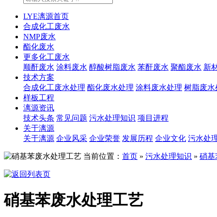
LYE漓源首页
合成化工废水
NMP废水
酯化废水
更多化工废水
顺酐废水
涂料废水
醇酸树脂废水
苯酐废水
聚酯废水
新
技术方案
合成化工废水处理
酯化废水处理
涂料废水处理
树脂废水
样板工程
漓源资讯
技术头条
常见问题
污水处理知识
项目进程
关于漓源
关于漓源
企业风采
企业荣誉
发展历程
企业文化
污水处
当前位置：
首页
»
污水处理知识
»
硝基
硝基苯废水处理工艺