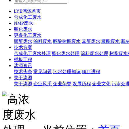
LYE漓源首页
合成化工废水
NMP废水
酯化废水
更多化工废水
顺酐废水
涂料废水
醇酸树脂废水
苯酐废水
聚酯废水
新
技术方案
合成化工废水处理
酯化废水处理
涂料废水处理
树脂废水
样板工程
漓源资讯
技术头条
常见问题
污水处理知识
项目进程
关于漓源
关于漓源
企业风采
企业荣誉
发展历程
企业文化
污水处