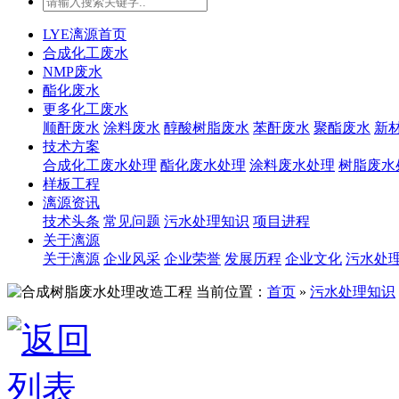
LYE漓源首页
合成化工废水
NMP废水
酯化废水
更多化工废水
顺酐废水
涂料废水
醇酸树脂废水
苯酐废水
聚酯废水
新
技术方案
合成化工废水处理
酯化废水处理
涂料废水处理
树脂废水
样板工程
漓源资讯
技术头条
常见问题
污水处理知识
项目进程
关于漓源
关于漓源
企业风采
企业荣誉
发展历程
企业文化
污水处
当前位置：
首页
»
污水处理知识