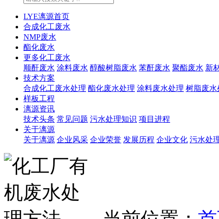
LYE漓源首页
合成化工废水
NMP废水
酯化废水
更多化工废水
顺酐废水
涂料废水
醇酸树脂废水
苯酐废水
聚酯废水
新
技术方案
合成化工废水处理
酯化废水处理
涂料废水处理
树脂废水
样板工程
漓源资讯
技术头条
常见问题
污水处理知识
项目进程
关于漓源
关于漓源
企业风采
企业荣誉
发展历程
企业文化
污水处
当前位置：
首