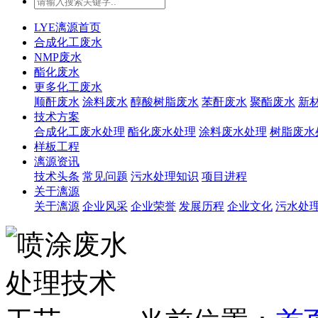
LYE漓源首页
合成化工废水
NMP废水
酯化废水
更多化工废水
顺酐废水
涂料废水
醇酸树脂废水
苯酐废水
聚酯废水
新
技术方案
合成化工废水处理
酯化废水处理
涂料废水处理
树脂废水
样板工程
漓源资讯
技术头条
常见问题
污水处理知识
项目进程
关于漓源
关于漓源
企业风采
企业荣誉
发展历程
企业文化
污水处