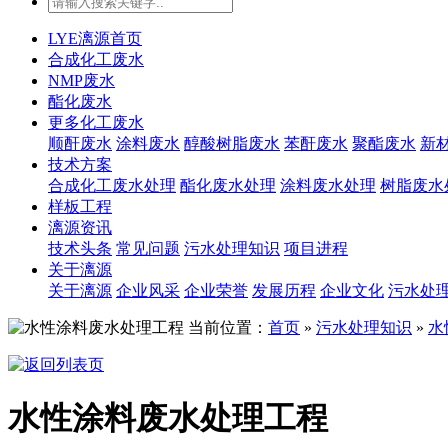
LYE漓源首页
合成化工废水
NMP废水
酯化废水
更多化工废水
顺酐废水
涂料废水
醇酸树脂废水
苯酐废水
聚酯废水
新
技术方案
合成化工废水处理
酯化废水处理
涂料废水处理
树脂废水
样板工程
漓源资讯
技术头条
常见问题
污水处理知识
项目进程
关于漓源
关于漓源
企业风采
企业荣誉
发展历程
企业文化
污水处
当前位置：
首页
»
污水处理知识
»
水
水性涂料废水处理工程