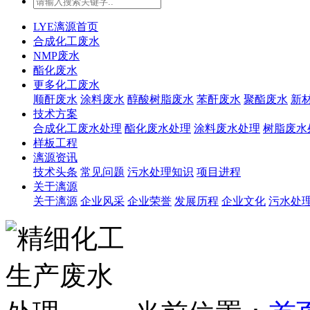
LYE漓源首页
合成化工废水
NMP废水
酯化废水
更多化工废水
顺酐废水
涂料废水
醇酸树脂废水
苯酐废水
聚酯废水
新
技术方案
合成化工废水处理
酯化废水处理
涂料废水处理
树脂废水
样板工程
漓源资讯
技术头条
常见问题
污水处理知识
项目进程
关于漓源
关于漓源
企业风采
企业荣誉
发展历程
企业文化
污水处