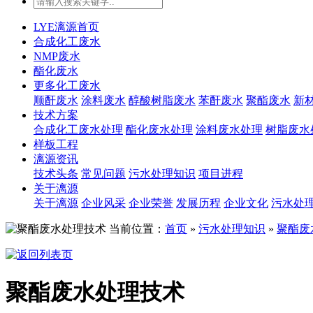
LYE漓源首页
合成化工废水
NMP废水
酯化废水
更多化工废水
顺酐废水
涂料废水
醇酸树脂废水
苯酐废水
聚酯废水
新
技术方案
合成化工废水处理
酯化废水处理
涂料废水处理
树脂废水
样板工程
漓源资讯
技术头条
常见问题
污水处理知识
项目进程
关于漓源
关于漓源
企业风采
企业荣誉
发展历程
企业文化
污水处
当前位置：
首页
»
污水处理知识
»
聚酯废
聚酯废水处理技术