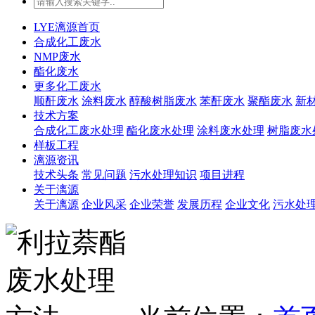
LYE漓源首页
合成化工废水
NMP废水
酯化废水
更多化工废水
顺酐废水
涂料废水
醇酸树脂废水
苯酐废水
聚酯废水
新
技术方案
合成化工废水处理
酯化废水处理
涂料废水处理
树脂废水
样板工程
漓源资讯
技术头条
常见问题
污水处理知识
项目进程
关于漓源
关于漓源
企业风采
企业荣誉
发展历程
企业文化
污水处