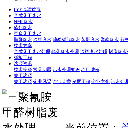
LYE漓源首页
合成化工废水
NMP废水
酯化废水
更多化工废水
顺酐废水
涂料废水
醇酸树脂废水
苯酐废水
聚酯废水
新
技术方案
合成化工废水处理
酯化废水处理
涂料废水处理
树脂废水
样板工程
漓源资讯
技术头条
常见问题
污水处理知识
项目进程
关于漓源
关于漓源
企业风采
企业荣誉
发展历程
企业文化
污水处
当前位置：