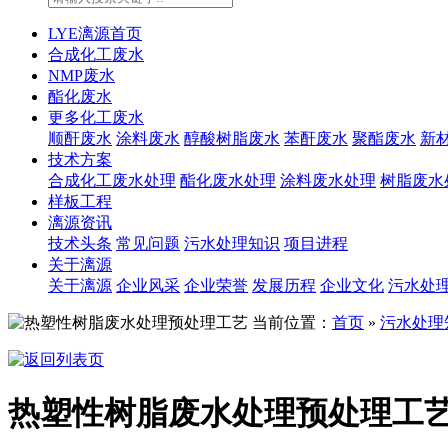
LYE漓源首页
合成化工废水
NMP废水
酯化废水
更多化工废水
顺酐废水
涂料废水
醇酸树脂废水
苯酐废水
聚酯废水
新
技术方案
合成化工废水处理
酯化废水处理
涂料废水处理
树脂废水
样板工程
漓源资讯
技术头条
常见问题
污水处理知识
项目进程
关于漓源
关于漓源
企业风采
企业荣誉
发展历程
企业文化
污水处
当前位置：
首页
»
污水处理
热塑性树脂废水处理预处理工