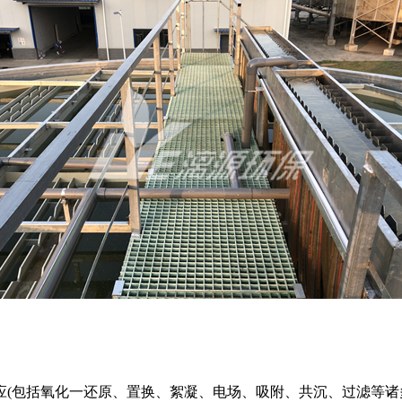
应(包括氧化一还原、置换、絮凝、电场、吸附、共沉、过滤等诸