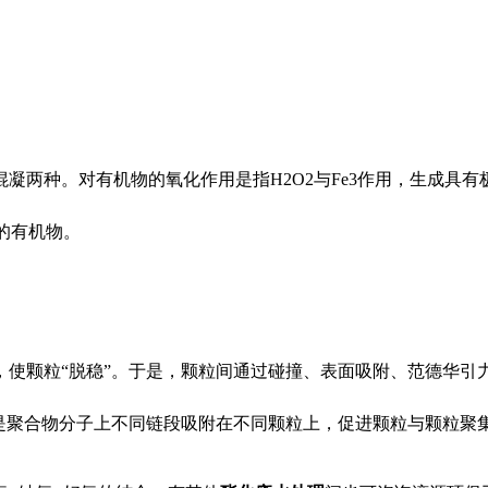
化和混凝两种。对有机物的氧化作用是指H2O2与Fe3作用，生成
中的有机物。
，使颗粒“脱稳”。于是，颗粒间通过碰撞、表面吸附、范德华引
是聚合物分子上不同链段吸附在不同颗粒上，促进颗粒与颗粒聚