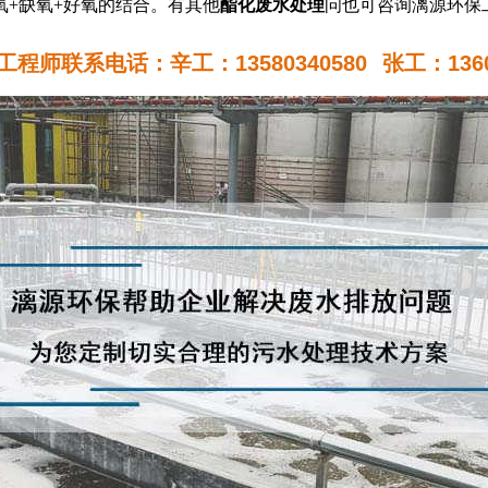
+缺氧+好氧的结合。有其他
酯化废水处理
问也可咨询漓源环保
程师联系电话：辛工：13580340580
张工：1360