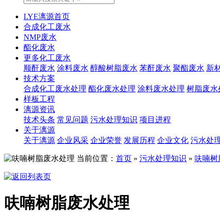
LYE漓源首页
合成化工废水
NMP废水
酯化废水
更多化工废水
顺酐废水
涂料废水
醇酸树脂废水
苯酐废水
聚酯废水
新
技术方案
合成化工废水处理
酯化废水处理
涂料废水处理
树脂废水
样板工程
漓源资讯
技术头条
常见问题
污水处理知识
项目进程
关于漓源
关于漓源
企业风采
企业荣誉
发展历程
企业文化
污水处
当前位置：
首页
»
污水处理知识
»
呋喃树
呋喃树脂废水处理