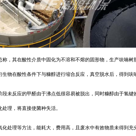
总称，其在酸性介质中固化为不溶和不熔的固形物，生产呋喃树
衍生物在酸性条件下与糠醇进行缩合反应，真空脱水后，得到呋
阶段未反应的甲醛由于沸点低很容易被脱出，同时糠醇由于氢键
化处理，将直接使菌种失活。
氧化处理等方法，能耗大，费用高，且废水中有效物质未得到充