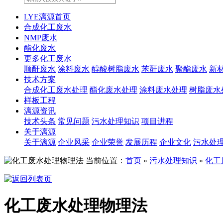
LYE漓源首页
合成化工废水
NMP废水
酯化废水
更多化工废水
顺酐废水
涂料废水
醇酸树脂废水
苯酐废水
聚酯废水
新
技术方案
合成化工废水处理
酯化废水处理
涂料废水处理
树脂废水
样板工程
漓源资讯
技术头条
常见问题
污水处理知识
项目进程
关于漓源
关于漓源
企业风采
企业荣誉
发展历程
企业文化
污水处
当前位置：
首页
»
污水处理知识
»
化工
化工废水处理物理法