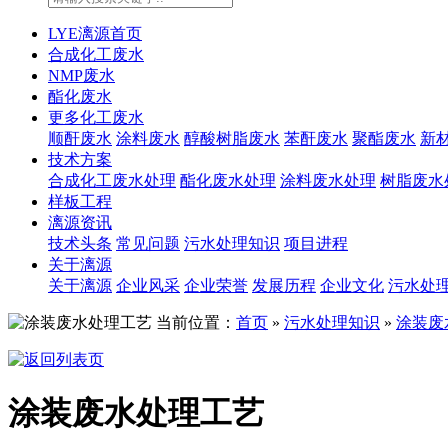
LYE漓源首页
合成化工废水
NMP废水
酯化废水
更多化工废水
顺酐废水
涂料废水
醇酸树脂废水
苯酐废水
聚酯废水
新
技术方案
合成化工废水处理
酯化废水处理
涂料废水处理
树脂废水
样板工程
漓源资讯
技术头条
常见问题
污水处理知识
项目进程
关于漓源
关于漓源
企业风采
企业荣誉
发展历程
企业文化
污水处
当前位置：
首页
»
污水处理知识
»
涂装废
涂装废水处理工艺