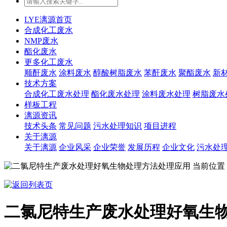
LYE漓源首页
合成化工废水
NMP废水
酯化废水
更多化工废水
顺酐废水
涂料废水
醇酸树脂废水
苯酐废水
聚酯废水
新
技术方案
合成化工废水处理
酯化废水处理
涂料废水处理
树脂废水
样板工程
漓源资讯
技术头条
常见问题
污水处理知识
项目进程
关于漓源
关于漓源
企业风采
企业荣誉
发展历程
企业文化
污水处
当前位置
二氯尼特生产废水处理好氧生