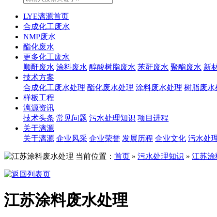
LYE漓源首页
合成化工废水
NMP废水
酯化废水
更多化工废水
顺酐废水
涂料废水
醇酸树脂废水
苯酐废水
聚酯废水
新
技术方案
合成化工废水处理
酯化废水处理
涂料废水处理
树脂废水
样板工程
漓源资讯
技术头条
常见问题
污水处理知识
项目进程
关于漓源
关于漓源
企业风采
企业荣誉
发展历程
企业文化
污水处
当前位置：
首页
»
污水处理知识
»
江苏涂
江苏涂料废水处理