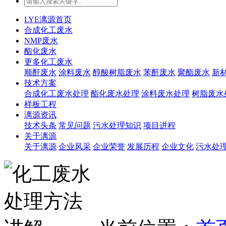
LYE漓源首页
合成化工废水
NMP废水
酯化废水
更多化工废水
顺酐废水
涂料废水
醇酸树脂废水
苯酐废水
聚酯废水
新
技术方案
合成化工废水处理
酯化废水处理
涂料废水处理
树脂废水
样板工程
漓源资讯
技术头条
常见问题
污水处理知识
项目进程
关于漓源
关于漓源
企业风采
企业荣誉
发展历程
企业文化
污水处