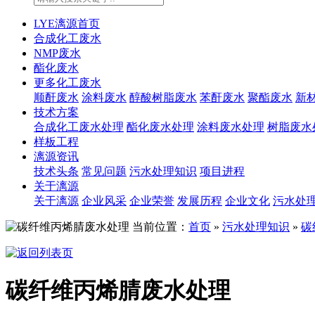
LYE漓源首页
合成化工废水
NMP废水
酯化废水
更多化工废水
顺酐废水
涂料废水
醇酸树脂废水
苯酐废水
聚酯废水
新
技术方案
合成化工废水处理
酯化废水处理
涂料废水处理
树脂废水
样板工程
漓源资讯
技术头条
常见问题
污水处理知识
项目进程
关于漓源
关于漓源
企业风采
企业荣誉
发展历程
企业文化
污水处
当前位置：
首页
»
污水处理知识
»
碳
碳纤维丙烯腈废水处理