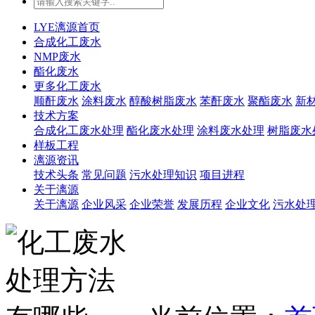
LYE漓源首页
合成化工废水
NMP废水
酯化废水
更多化工废水
顺酐废水
涂料废水
醇酸树脂废水
苯酐废水
聚酯废水
新
技术方案
合成化工废水处理
酯化废水处理
涂料废水处理
树脂废水
样板工程
漓源资讯
技术头条
常见问题
污水处理知识
项目进程
关于漓源
关于漓源
企业风采
企业荣誉
发展历程
企业文化
污水处