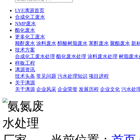
LYE漓源首页
合成化工废水
NMP废水
酯化废水
更多化工废水
顺酐废水
涂料废水
醇酸树脂废水
苯酐废水
聚酯废水
新
技术方案
合成化工废水处理
酯化废水处理
涂料废水处理
树脂废水
样板工程
漓源资讯
技术头条
常见问题
污水处理知识
项目进程
关于漓源
关于漓源
企业风采
企业荣誉
发展历程
企业文化
污水处
当前位置：
首页