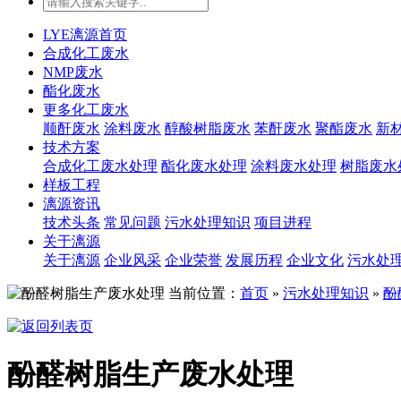
LYE漓源首页
合成化工废水
NMP废水
酯化废水
更多化工废水
顺酐废水
涂料废水
醇酸树脂废水
苯酐废水
聚酯废水
新
技术方案
合成化工废水处理
酯化废水处理
涂料废水处理
树脂废水
样板工程
漓源资讯
技术头条
常见问题
污水处理知识
项目进程
关于漓源
关于漓源
企业风采
企业荣誉
发展历程
企业文化
污水处
当前位置：
首页
»
污水处理知识
»
酚
酚醛树脂生产废水处理