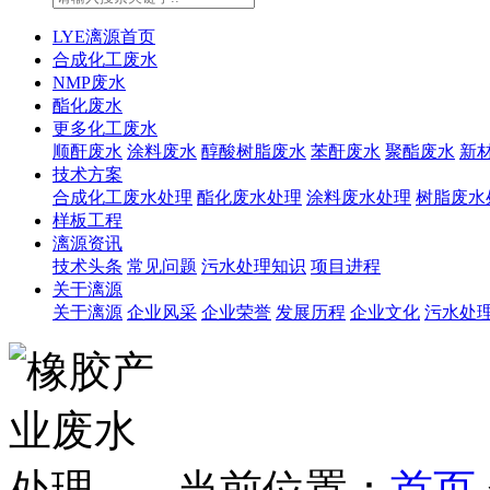
LYE漓源首页
合成化工废水
NMP废水
酯化废水
更多化工废水
顺酐废水
涂料废水
醇酸树脂废水
苯酐废水
聚酯废水
新
技术方案
合成化工废水处理
酯化废水处理
涂料废水处理
树脂废水
样板工程
漓源资讯
技术头条
常见问题
污水处理知识
项目进程
关于漓源
关于漓源
企业风采
企业荣誉
发展历程
企业文化
污水处
当前位置：
首页