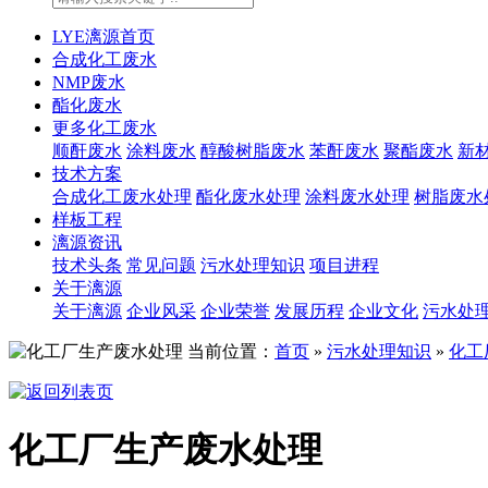
LYE漓源首页
合成化工废水
NMP废水
酯化废水
更多化工废水
顺酐废水
涂料废水
醇酸树脂废水
苯酐废水
聚酯废水
新
技术方案
合成化工废水处理
酯化废水处理
涂料废水处理
树脂废水
样板工程
漓源资讯
技术头条
常见问题
污水处理知识
项目进程
关于漓源
关于漓源
企业风采
企业荣誉
发展历程
企业文化
污水处
当前位置：
首页
»
污水处理知识
»
化工
化工厂生产废水处理