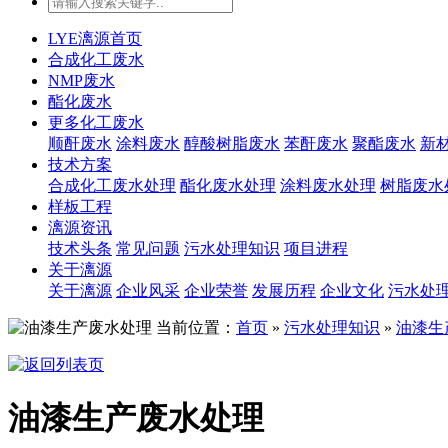
LYE漓源首页
合成化工废水
NMP废水
酯化废水
更多化工废水
顺酐废水
涂料废水
醇酸树脂废水
苯酐废水
聚酯废水
新
技术方案
合成化工废水处理
酯化废水处理
涂料废水处理
树脂废水
样板工程
漓源资讯
技术头条
常见问题
污水处理知识
项目进程
关于漓源
关于漓源
企业风采
企业荣誉
发展历程
企业文化
污水处
当前位置：
首页
»
污水处理知识
»
油漆生
油漆生产废水处理