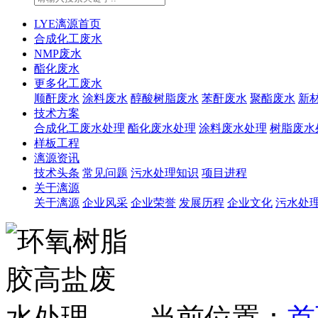
LYE漓源首页
合成化工废水
NMP废水
酯化废水
更多化工废水
顺酐废水
涂料废水
醇酸树脂废水
苯酐废水
聚酯废水
新
技术方案
合成化工废水处理
酯化废水处理
涂料废水处理
树脂废水
样板工程
漓源资讯
技术头条
常见问题
污水处理知识
项目进程
关于漓源
关于漓源
企业风采
企业荣誉
发展历程
企业文化
污水处
当前位置：
首