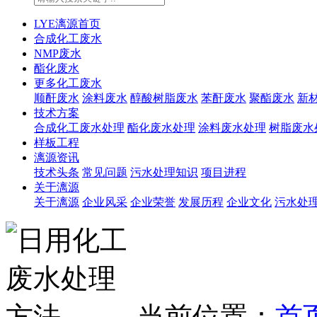
LYE漓源首页
合成化工废水
NMP废水
酯化废水
更多化工废水
顺酐废水
涂料废水
醇酸树脂废水
苯酐废水
聚酯废水
新
技术方案
合成化工废水处理
酯化废水处理
涂料废水处理
树脂废水
样板工程
漓源资讯
技术头条
常见问题
污水处理知识
项目进程
关于漓源
关于漓源
企业风采
企业荣誉
发展历程
企业文化
污水处
当前位置：
首