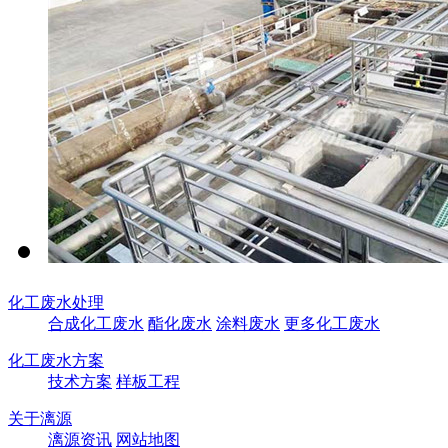
化工废水处理
合成化工废水
酯化废水
涂料废水
更多化工废水
化工废水方案
技术方案
样板工程
关于漓源
漓源资讯
网站地图