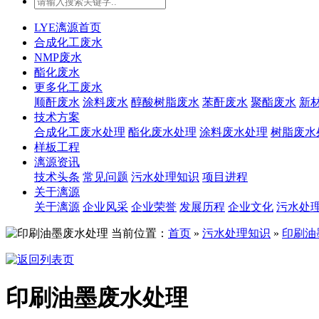
LYE漓源首页
合成化工废水
NMP废水
酯化废水
更多化工废水
顺酐废水
涂料废水
醇酸树脂废水
苯酐废水
聚酯废水
新
技术方案
合成化工废水处理
酯化废水处理
涂料废水处理
树脂废水
样板工程
漓源资讯
技术头条
常见问题
污水处理知识
项目进程
关于漓源
关于漓源
企业风采
企业荣誉
发展历程
企业文化
污水处
当前位置：
首页
»
污水处理知识
»
印刷油
印刷油墨废水处理