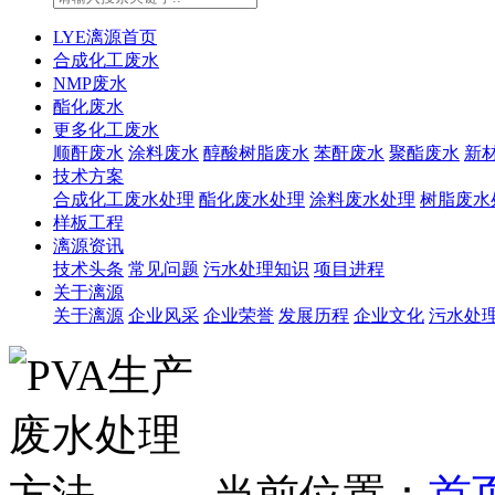
LYE漓源首页
合成化工废水
NMP废水
酯化废水
更多化工废水
顺酐废水
涂料废水
醇酸树脂废水
苯酐废水
聚酯废水
新
技术方案
合成化工废水处理
酯化废水处理
涂料废水处理
树脂废水
样板工程
漓源资讯
技术头条
常见问题
污水处理知识
项目进程
关于漓源
关于漓源
企业风采
企业荣誉
发展历程
企业文化
污水处
当前位置：
首