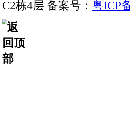
C2栋4层
备案号：
粤ICP备