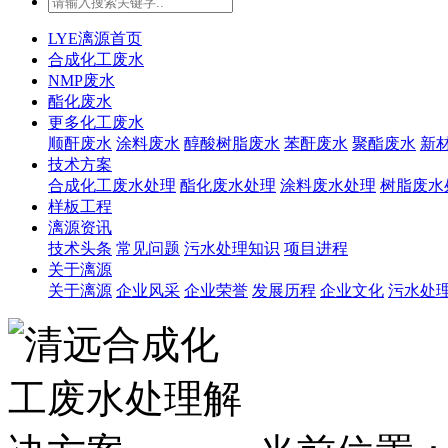
LYE漓源首页
合成化工废水
NMP废水
酯化废水
更多化工废水
顺酐废水
涂料废水
醇酸树脂废水
苯酐废水
聚酯废水
新
技术方案
合成化工废水处理
酯化废水处理
涂料废水处理
树脂废水
样板工程
漓源资讯
技术头条
常见问题
污水处理知识
项目进程
关于漓源
关于漓源
企业风采
企业荣誉
发展历程
企业文化
污水处